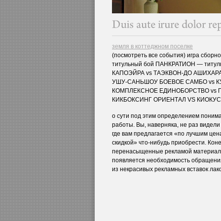
земля в коттеджном поселке
(посмотреть все события) игра сбо
титульный бой ПАНКРАТИОН — титул
КАПОЭЙРА vs ТАЭКВОН-ДО АШИХАРА 
УШУ-САНЬШОУ БОЕВОЕ САМБО vs К
КОМПЛЕКСНОЕ ЕДИНОБОРСТВО vs П
КИКБОКСИНГ ОРИЕНТАЛ VS КИОКУСИ
о сути под этим определением поним
работы. Вы, наверняка, не раз видел
где вам предлагается «по лучшим цен
скидкой» что-нибудь приобрести. Кон
перенасыщенные рекламой материалы
появляется необходимость обращени
из некрасивых рекламных вставок ла