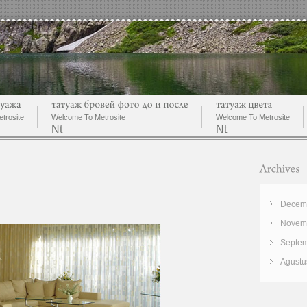
trosite
Welcome To Metrosite
Welcome To Metrosite
Nt
Nt
Decemb
Novemb
Septem
Agustu