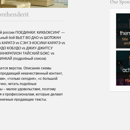
рной россии ПОЕДИНКИ: КИКБОКСИНГ —
ьный бой ВЬЕТ ВО ДАО vs ШОТОКАН
КАРАТЭ vs СЭН’Э КОСИКИ КАРАТЭ vs
УДО КОБУДО vs ДЖИУ-ДЖИТСУ
АНКРАТИОН ТАЙСКИЙ БОКС vs
НКАЙ (подробный список)
ается верстка. Описание схемы
и продающий некачественный контент,
ам», «только сегодня», «с большой
ечно, читать подобные
 – малое удовольствие, поэтому
я к профессионалам, которые делают
коничные продающие тексты.